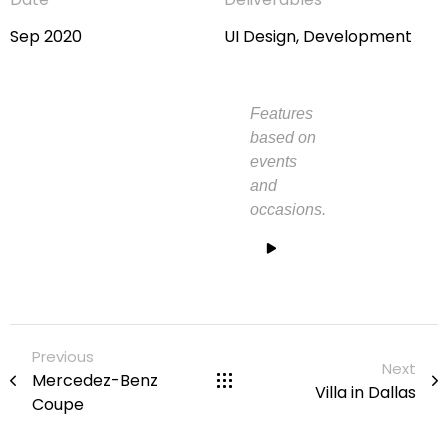
Sep 2020
UI Design, Development
Features
based on
events
and
occasions.
Previous
Next
Mercedez-Benz
Villa in Dallas
Coupe